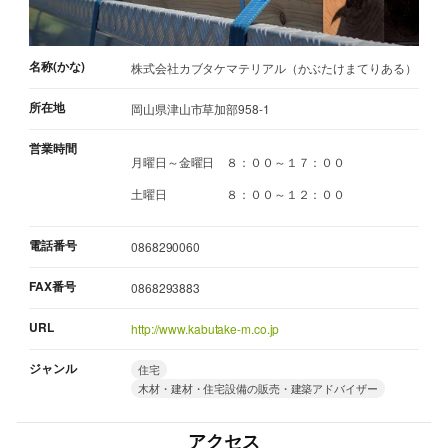
名称(かな)
株式会社カブタケマテリアル（かぶたけまてりある）
所在地
岡山県津山市草加部958-1
営業時間
月曜日～金曜日 ８：００～１７：００
土曜日 ８：００～１２：００
電話番号
0868290060
FAX番号
0868293883
URL
http://www.kabutake-m.co.jp
ジャンル
住宅
木材・建材・住宅設備の販売・建築アドバイザー
アクセス