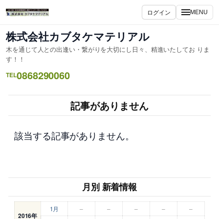
内
ログイン
MENU
容
を
株式会社カブタケマテリアル
ス
木を通じて人との出逢い・繋がりを大切にし日々、精進いたしてお りま
キ
す！！
ッ
0868290060
TEL
プ
記事がありません
該当する記事がありません。
月別 新着情報
1月
–
–
–
–
–
2016年