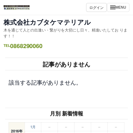
内
ログイン
MENU
容
を
株式会社カブタケマテリアル
ス
木を通じて人との出逢い・繋がりを大切にし日々、精進いたしてお りま
キ
す！！
ッ
0868290060
TEL
プ
記事がありません
該当する記事がありません。
月別 新着情報
1月
–
–
–
–
–
2016年