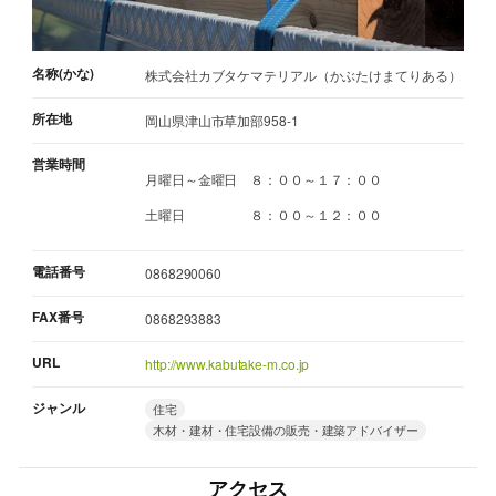
名称(かな)
株式会社カブタケマテリアル（かぶたけまてりある）
所在地
岡山県津山市草加部958-1
営業時間
月曜日～金曜日 ８：００～１７：００
土曜日 ８：００～１２：００
電話番号
0868290060
FAX番号
0868293883
URL
http://www.kabutake-m.co.jp
ジャンル
住宅
木材・建材・住宅設備の販売・建築アドバイザー
アクセス