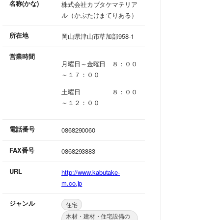
名称(かな)
株式会社カブタケマテリア
ル（かぶたけまてりある）
所在地
岡山県津山市草加部958-1
営業時間
月曜日～金曜日 ８：００
～１７：００
土曜日 ８：００
～１２：００
電話番号
0868290060
FAX番号
0868293883
URL
http://www.kabutake-
m.co.jp
ジャンル
住宅
木材・建材・住宅設備の