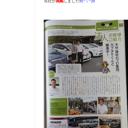
当社が
掲載
しました
o(^▽^)o